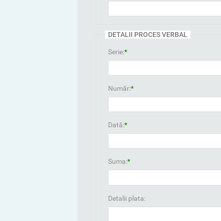
DETALII PROCES VERBAL
Serie:
*
Număr:
*
Dată:
*
Suma:
*
Detalii plata: