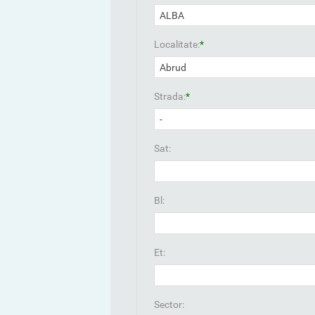
Localitate:
*
Strada:
*
Sat:
Bl:
Et:
Sector: